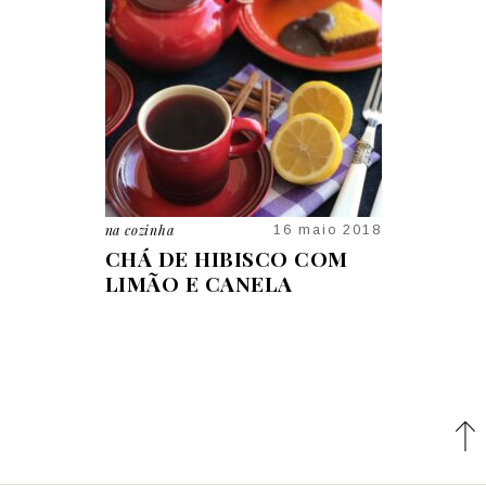
a
em casa
16 maio 2018
09 jan 202
DE HIBISCO COM
5 MOTIVOS PARA TER A
O E CANELA
ESPADA DE SÃO JORGE
NA ENTRADA DE CASA