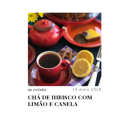
na cozinha
na cozinha
09 jan 2026
16 maio 2018
A TER A
CHÁ DE HIBISCO COM
RECEITA 
 JORGE
LIMÃO E CANELA
CAMARÃ
E CASA
CATUPIR