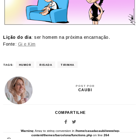
Lição do dia
: ser homem na próxima encarnação.
Fonte:
Gi e Kim
TAGS:
HUMOR
RISADA
TIRINHA
POST POR
CAUBI
COMPARTILHE
Warning
: Array to string conversion in
/home/casadacaubi/www/wp-
content/themes/barcelona/functions.php
on line
264