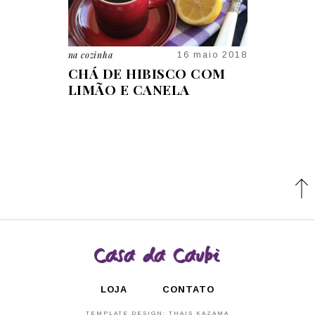
na cozinha
em casa
20 jan 2020
16 maio 2018
A:
CHÁ DE HIBISCO COM
5 MOTIVO
LIMÃO E CANELA
ESPADA D
NA ENTR
LOJA
CONTATO
TEMPLATE DESIGN:
THAIS KAZAMA