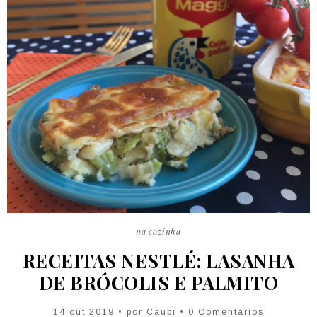
na cozinha
RECEITAS NESTLÉ: LASANHA
DE BRÓCOLIS E PALMITO
14 out 2019 • por
Caubi
• 0 Comentários