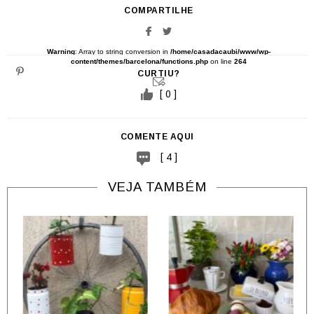
COMPARTILHE
Warning
: Array to string conversion in
/home/casadacaubi/www/wp-
content/themes/barcelona/functions.php
on line
264
CURTIU?
[ 0 ]
COMENTE AQUI
[ 4 ]
VEJA TAMBÉM