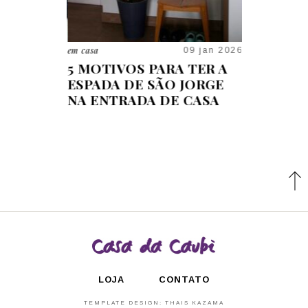
em casa
uma pausa
16 maio 2018
09 jan 2026
CO COM
5 MOTIVOS PARA TER A
OS 30 E 
LA
ESPADA DE SÃO JORGE
MARCANT
NA ENTRADA DE CASA
LOJA
CONTATO
TEMPLATE DESIGN:
THAIS KAZAMA