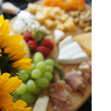
na cozinha
na 
20 jan 2020
RECEITA DO DIA:
C
CAMARÃO COM
L
CATUPIRY