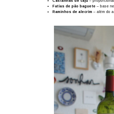
Castanhas de caju
– proporciona
Fatias de pão baguete
– base ne
Raminhos de alecrim
– além do a