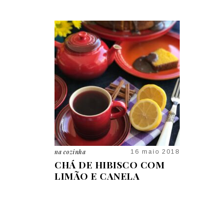
cozinha
em casa
16 maio 2018
09 ja
HÁ DE HIBISCO COM
5 MOTIVOS PARA TER
IMÃO E CANELA
ESPADA DE SÃO JOR
NA ENTRADA DE CAS