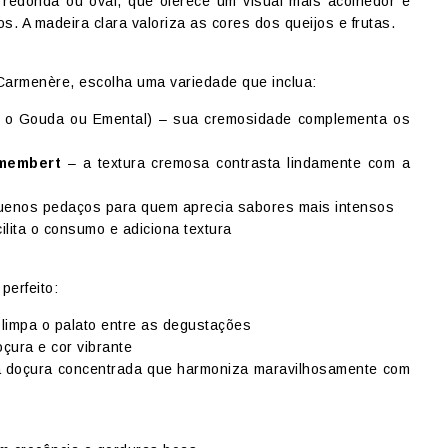
redonda ou oval, que oferece um visual mais acolhedor e
s. A madeira clara valoriza as cores dos queijos e frutas.
Carmenère, escolha uma variedade que inclua:
o Gouda ou Emental) – sua cremosidade complementa os
amembert
– a textura cremosa contrasta lindamente com a
enos pedaços para quem aprecia sabores mais intensos
ilita o consumo e adiciona textura
perfeito:
 limpa o palato entre as degustações
çura e cor vibrante
 doçura concentrada que harmoniza maravilhosamente com