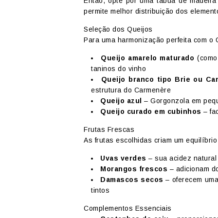
Então, opte por uma tábua de madeira 
permite melhor distribuição dos elemento
Seleção dos Queijos
Para uma harmonização perfeita com o 
Queijo amarelo maturado
(como 
taninos do vinho
Queijo branco tipo Brie ou C
estrutura do Carmenère
Queijo azul
– Gorgonzola em pequ
Queijo curado em cubinhos
– fac
Frutas Frescas
As frutas escolhidas criam um equilíbrio 
Uvas verdes
– sua acidez natural
Morangos frescos
– adicionam do
Damascos secos
– oferecem uma
tintos
Complementos Essenciais