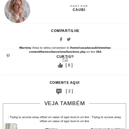
POST POR
CAUBI
COMPARTILHE
Warning
: Array to string conversion in
/home/casadacaubi/www/wp-
content/themes/barcelona/functions.php
on line
264
CURTIU?
[ 0 ]
COMENTE AQUI
[ 2 ]
VEJA TAMBÉM
: Trying to access array offset on value of type bool in
on line
: Trying to access array
offset on value of type bool in
on line