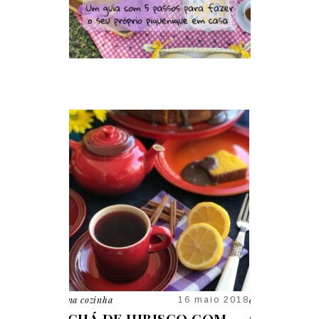
em casa
na cozinha
16 maio 2018
09 jan 2026
CO COM
5 MOTIVOS PARA TER A
RECEITA 