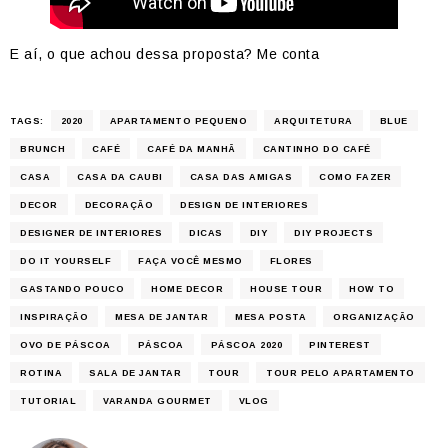
E aí, o que achou dessa proposta? Me conta
TAGS:
2020
APARTAMENTO PEQUENO
ARQUITETURA
BLUE
BRUNCH
CAFÉ
CAFÉ DA MANHÃ
CANTINHO DO CAFÉ
CASA
CASA DA CAUBI
CASA DAS AMIGAS
COMO FAZER
DECOR
DECORAÇÃO
DESIGN DE INTERIORES
DESIGNER DE INTERIORES
DICAS
DIY
DIY PROJECTS
DO IT YOURSELF
FAÇA VOCÊ MESMO
FLORES
GASTANDO POUCO
HOME DECOR
HOUSE TOUR
HOW TO
INSPIRAÇÃO
MESA DE JANTAR
MESA POSTA
ORGANIZAÇÃO
OVO DE PÁSCOA
PÁSCOA
PÁSCOA 2020
PINTEREST
ROTINA
SALA DE JANTAR
TOUR
TOUR PELO APARTAMENTO
TUTORIAL
VARANDA GOURMET
VLOG