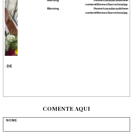
/home/casadacaubi/www/wp-
44
content/themes/barcelona/pp_thumb.php
/home/casadacaubi/www/wp-
45
content/themes/barcelona/pp_thumb.php
UMA MESA EM CASA
PÁSCOA
COMENTE AQUI