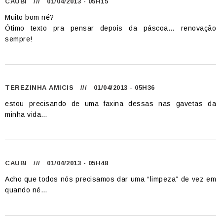
CAUBI
/// 01/04/2013 - 05H15
Muito bom né?
Ótimo texto pra pensar depois da páscoa… renovação
sempre!
TEREZINHA AMICIS
/// 01/04/2013 - 05H36
estou precisando de uma faxina dessas nas gavetas da
minha vida…
CAUBI
/// 01/04/2013 - 05H48
Acho que todos nós precisamos dar uma “limpeza” de vez em
quando né…