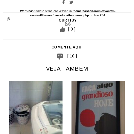
Warning
: Array to string conversion in
/home/casadacaubi/www/wp-
content/themes/barcelona/functions.php
on line
264
CURTIU?
[ 0 ]
COMENTE AQUI
[ 10 ]
VEJA TAMBÉM