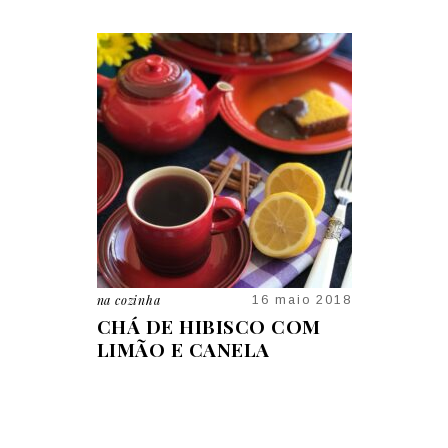
na cozinha
na cozinha
09 jan 2026
16 maio 2018
A TER A
CHÁ DE HIBISCO COM
RECEITA 
 JORGE
LIMÃO E CANELA
CAMARÃ
E CASA
CATUPIR