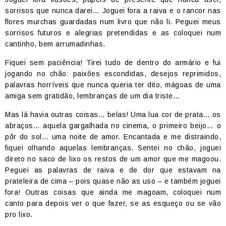
sorrisos que nunca darei… Joguei fora a raiva e o rancor nas
flores murchas guardadas num livro que não li. Peguei meus
sorrisos futuros e alegrias pretendidas e as coloquei num
cantinho, bem arrumadinhas.
Fiquei sem paciência! Tirei tudo de dentro do armário e fui
jogando no chão: paixões escondidas, desejos reprimidos,
palavras horríveis que nunca queria ter dito, mágoas de uma
amiga sem gratidão, lembranças de um dia triste…
Mas lá havia outras coisas… belas! Uma lua cor de prata… os
abraços… aquela gargalhada no cinema, o primeiro beijo… o
pôr do sol… uma noite de amor. Encantada e me distraindo,
fiquei olhando aquelas lembranças. Sentei no chão, joguei
direto no saco de lixo os restos de um amor que me magoou.
Peguei as palavras de raiva e de dor que estavam na
prateleira de cima – pois quase não as uso – e também joguei
fora! Outras coisas que ainda me magoam, coloquei num
canto para depois ver o que fazer, se as esqueço ou se vão
pro lixo.