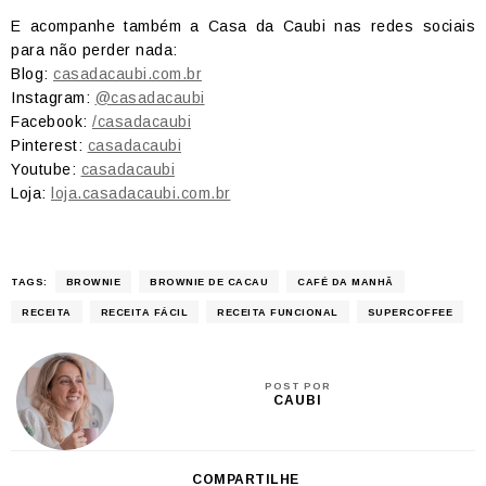
E acompanhe também a Casa da Caubi nas redes sociais
para não perder nada:
Blog:
casadacaubi.com.br
Instagram:
@casadacaubi
Facebook:
/casadacaubi
Pinterest:
casadacaubi
Youtube:
casadacaubi
Loja:
loja.casadacaubi.com.br
TAGS:
BROWNIE
BROWNIE DE CACAU
CAFÉ DA MANHÃ
RECEITA
RECEITA FÁCIL
RECEITA FUNCIONAL
SUPERCOFFEE
POST POR
CAUBI
COMPARTILHE