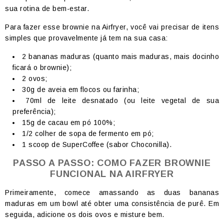
sua rotina de bem-estar.
Para fazer esse brownie na Airfryer, você vai precisar de itens
simples que provavelmente já tem na sua casa:
2 bananas maduras (quanto mais maduras, mais docinho
ficará o brownie);
2 ovos;
30g de aveia em flocos ou farinha;
70ml de leite desnatado (ou leite vegetal de sua
preferência);
15g de cacau em pó 100%;
1/2 colher de sopa de fermento em pó;
1 scoop de SuperCoffee (sabor Choconilla).
PASSO A PASSO: COMO FAZER BROWNIE
FUNCIONAL NA AIRFRYER
Primeiramente, comece amassando as duas bananas
maduras em um bowl até obter uma consistência de purê. Em
seguida, adicione os dois ovos e misture bem.