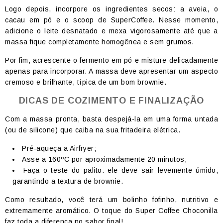
Logo depois, incorpore os ingredientes secos: a aveia, o
cacau em pó e o scoop de SuperCoffee. Nesse momento,
adicione o leite desnatado e mexa vigorosamente até que a
massa fique completamente homogênea e sem grumos.
Por fim, acrescente o fermento em pó e misture delicadamente
apenas para incorporar. A massa deve apresentar um aspecto
cremoso e brilhante, típica de um bom brownie.
DICAS DE COZIMENTO E FINALIZAÇÃO
Com a massa pronta, basta despejá-la em uma forma untada
(ou de silicone) que caiba na sua fritadeira elétrica.
Pré-aqueça a Airfryer;
Asse a 160ºC por aproximadamente 20 minutos;
Faça o teste do palito: ele deve sair levemente úmido,
garantindo a textura de brownie.
Como resultado, você terá um bolinho fofinho, nutritivo e
extremamente aromático. O toque do Super Coffee Choconilla
faz toda a diferença no sabor final!